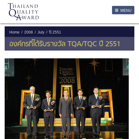
LOGIN
MENU
Login
Username
Home
2008
July
ปี 2551
องค์กรที่ได้รับรางวัล TQA/TQC ปี 2551
Password
Remember Me
ลืมรหัสผ่าน
SERVICES