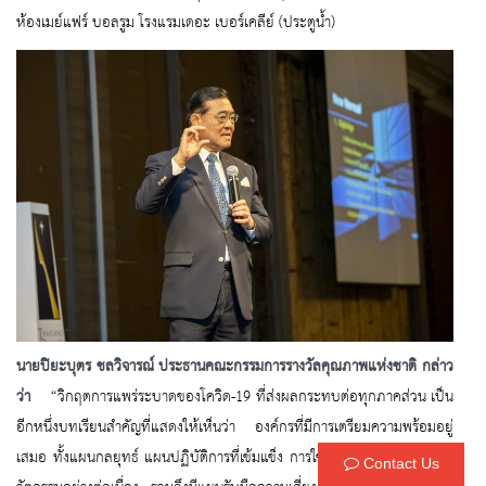
ห้องเมย์แฟร์ บอลรูม โรงแรมเดอะ เบอร์เคลีย์ (ประตูน้ำ)
นายปิยะบุตร ชลวิจารณ์ ประธานคณะกรรมการรางวัลคุณภาพแห่งชาติ กล่าว
ว่า
“วิกฤตการแพร่ระบาดของโควิด-19 ที่ส่งผลกระทบต่อทุกภาคส่วน เป็น
อีกหนึ่งบทเรียนสำคัญที่แสดงให้เห็นว่า องค์กรที่มีการเตรียมความพร้อมอยู่
เสมอ ทั้งแผนกลยุทธ์ แผนปฏิบัติการที่เข้มแข็ง การใช้เทคโนโลยี และการมีน
Contact Us