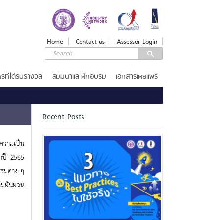
LOGIN
Login
Home
Contact us
Assessor Login
Username
Password
รที่ได้รับรางวัล
สัมมนาและฝึกอบรม
เอกสารเผยแพร่
Remember Me
Recent Posts
่ความเป็น
ลืมรหัสผ่าน
จำปี 2565
SERVICES
รรมต่าง ๆ
รางวัลคุณภาพแห่งชาติ
วามผันผวน
เกณฑ์รางวัล
ขอรับ