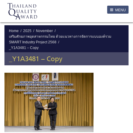
LOGIN
MENU
Login
Username
Home
2025
November
เสริมศักยภาพอุตสาหกรรมไทย ด้วยแนวทางการจัดการแบบองค์รวม
SMART Industry Project 2568
Password
_Y1A3481 – Copy
_Y1A3481 – Copy
Remember Me
ลืมรหัสผ่าน
SERVICES