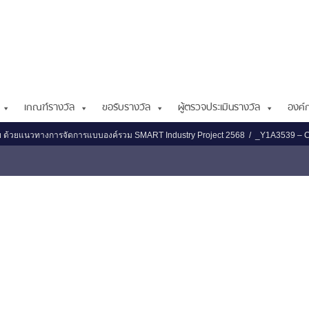
เกณฑ์รางวัล
ขอรับรางวัล
ผู้ตรวจประเมินรางวัล
องค์ก
ย ด้วยแนวทางการจัดการแบบองค์รวม SMART Industry Project 2568
_Y1A3539 – 