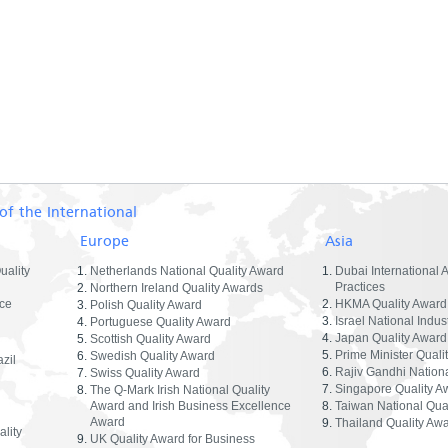
of the International
Europe
Asia
uality
Netherlands National Quality Award
Dubai International 
Practices
Northern Ireland Quality Awards
ce
HKMA Quality Award
Polish Quality Award
Israel National Indus
Portuguese Quality Award
Japan Quality Award
Scottish Quality Award
Prime Minister Quali
Swedish Quality Award
zil
Rajiv Gandhi Nationa
Swiss Quality Award
Singapore Quality A
The Q-Mark Irish National Quality
Award and Irish Business Excellence
Taiwan National Qua
Award
Thailand Quality Aw
lity
UK Quality Award for Business