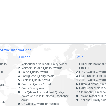
of the International
Europe
Asia
uality
Netherlands National Quality Award
Dubai International 
Practices
Northern Ireland Quality Awards
ce
HKMA Quality Award
Polish Quality Award
Israel National Indus
Portuguese Quality Award
Japan Quality Award
Scottish Quality Award
Prime Minister Quali
Swedish Quality Award
zil
Rajiv Gandhi Nationa
Swiss Quality Award
Singapore Quality A
The Q-Mark Irish National Quality
Award and Irish Business Excellence
Taiwan National Qua
Award
Thailand Quality Aw
lity
UK Quality Award for Business