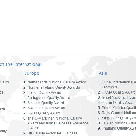
of the International
Europe
Asia
uality
Netherlands National Quality Award
Dubai International 
Practices
Northern Ireland Quality Awards
ce
HKMA Quality Award
Polish Quality Award
Israel National Indus
Portuguese Quality Award
Japan Quality Award
Scottish Quality Award
Prime Minister Quali
Swedish Quality Award
zil
Rajiv Gandhi Nationa
Swiss Quality Award
Singapore Quality A
The Q-Mark Irish National Quality
Award and Irish Business Excellence
Taiwan National Qua
Award
Thailand Quality Aw
lity
UK Quality Award for Business