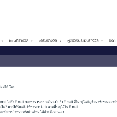
เกณฑ์รางวัล
ขอรับรางวัล
ผู้ตรวจประเมินรางวัล
องค์ก
หม่ได้ โดย
mail ไปยัง E-mail ของท่าน (ระบบจะไม่ส่งไปยัง E-mail ที่ไม่อยู่ในบัญชีสมาชิกของสถาบั
อไม่? หากได้รับแล้วให้ท่านกด Link ตามที่ระบุไว้ใน E-mail
มารถ ทำการกำหนดรหัสผ่านใหม่ ได้ด้วยตัวท่านเอง