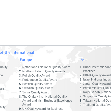
of the International
Europe
Asia
uality
Netherlands National Quality Award
Dubai International 
Practices
Northern Ireland Quality Awards
ce
HKMA Quality Award
Polish Quality Award
Israel National Indus
Portuguese Quality Award
Japan Quality Award
Scottish Quality Award
Prime Minister Quali
Swedish Quality Award
zil
Rajiv Gandhi Nationa
Swiss Quality Award
Singapore Quality A
The Q-Mark Irish National Quality
Award and Irish Business Excellence
Taiwan National Qua
Award
Thailand Quality Aw
lity
UK Quality Award for Business