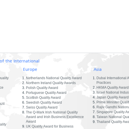
of the International
Europe
Asia
uality
Netherlands National Quality Award
Dubai International 
Practices
Northern Ireland Quality Awards
ce
HKMA Quality Award
Polish Quality Award
Israel National Indus
Portuguese Quality Award
Japan Quality Award
Scottish Quality Award
Prime Minister Quali
Swedish Quality Award
zil
Rajiv Gandhi Nationa
Swiss Quality Award
Singapore Quality A
The Q-Mark Irish National Quality
Award and Irish Business Excellence
Taiwan National Qua
Award
Thailand Quality Aw
lity
UK Quality Award for Business