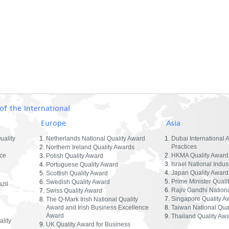
of the International
Europe
Asia
uality
Netherlands National Quality Award
Dubai International 
Practices
Northern Ireland Quality Awards
ce
HKMA Quality Award
Polish Quality Award
Israel National Indus
Portuguese Quality Award
Japan Quality Award
Scottish Quality Award
Prime Minister Quali
Swedish Quality Award
zil
Rajiv Gandhi Nationa
Swiss Quality Award
Singapore Quality A
The Q-Mark Irish National Quality
Award and Irish Business Excellence
Taiwan National Qua
Award
Thailand Quality Aw
lity
UK Quality Award for Business