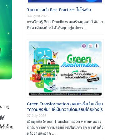
ผู้ตรวจประเมินรางวัล
3 แนวทางนำ Best Practices ไปใช้จริง
องค์กรที่ได้รับรางวัล
3 August 2026
การเรียนรู้ Best Practices จะสร้างคุณค่าได้มาก
สัมมนาและฝึกอบรม
ที่สุด เมื่อองค์กรไม่ได้หยุดอยู่แค่การ …
เอกสารเผยแพร่
Green Transformation องค์กรชั้นนำเปลี่ยน
uring
“ความยั่งยืน” ให้เป็นความได้เปรียบได้อย่างไร
27 July 2026
ีส์
เมื่อพูดถึง Green Transformation หลายคนอาจ
เข้าด้วย
นึกถึงการลดการปล่อยก๊าซเรือนกระจก การติดตั้ง
พลังงานสะอาด …