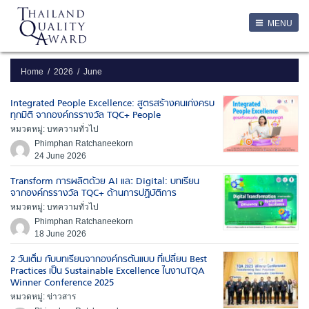
LOGIN
MENU
Login
Username
Home
2026
June
Integrated People Excellence: สูตรสร้างคนเก่งครบ
Password
ทุกมิติ จากองค์กรรางวัล TQC+ People
หมวดหมู่: บทความทั่วไป
Phimphan Ratchaneekorn
Remember Me
24 June 2026
Transform การผลิตด้วย AI และ Digital: บทเรียน
จากองค์กรรางวัล TQC+ ด้านการปฏิบัติการ
ลืมรหัสผ่าน
หมวดหมู่: บทความทั่วไป
Phimphan Ratchaneekorn
SERVICES
18 June 2026
2 วันเต็ม กับบทเรียนจากองค์กรต้นแบบ ที่เปลี่ยน Best
Practices เป็น Sustainable Excellence ในงานTQA
Winner Conference 2025
หมวดหมู่: ข่าวสาร