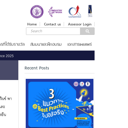
LOGIN
Login
Home
Contact us
Assessor Login
Username
Password
รที่ได้รับรางวัล
สัมมนาและฝึกอบรม
เอกสารเผยแพร่
rence 2025
Remember Me
Recent Posts
ลืมรหัสผ่าน
SERVICES
ินซ์ พา
รางวัลคุณภาพแห่งชาติ
และ
งยืน
เกณฑ์รางวัล
ขอรับ