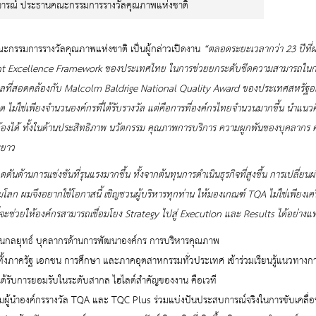
ิจารณ์ ประธานคณะกรรมการรางวัลคุณภาพแห่งชาติ
รรมการรางวัลคุณภาพแห่งชาติ เป็นผู้กล่าวเปิดงาน
“ตลอดระยะเวลากว่า 23 ปีที่ผ
nt
Excellence
Framework
ของประเทศไทย ในการช่วยยกระดับขีดความสามารถในก
ลที่สอดคล้องกับ
Malcolm
Baldrige National Quality
Award
ของประเทศสหรัฐอเมร
ไม่ใช่เพียงจำนวนองค์กรที่ได้รับรางวัล แต่คือการที่องค์กรไทยจำนวนมากขึ้น นำแนว
ต้องได้ ทั้งในด้านประสิทธิภาพ นวัตกรรม คุณภาพการบริการ ความผูกพันของบุคลากร ค
ยะยาว
การแข่งขันที่รุนแรงมากขึ้น ทั้งจากต้นทุนการดำเนินธุรกิจที่สูงขึ้น การเปลี่ยนผ
ลก ผมจึงอยากใช้โอกาสนี้ เชิญชวนผู้บริหารทุกท่าน ให้มองเกณฑ์ TQA ไม่ใช่เพียงเครื
จะช่วยให้องค์กรสามารถเชื่อมโยง
Strategy
ไปสู่
Execution
และ
Results
ได้อย่างแท
กลยุทธ์ บุคลากรด้านการพัฒนาองค์กร การบริหารคุณภาพ
ั้งภาครัฐ เอกชน การศึกษา และภาคอุตสาหกรรมทั่วประเทศ เข้าร่วมเรียนรู้แนวทางก
ได้รับการยอมรับในระดับสากล
ไฮไลต์สำคัญของงาน คือเวที
รวมผู้นำองค์กรรางวัล TQA และ TQC
Plus
ร่วมแบ่งปันประสบการณ์จริงในการขับเคลื่อ