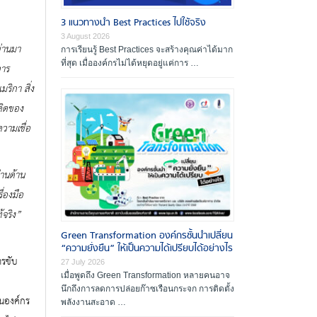
ผู้ตรวจประเมินรางวัล
3 แนวทางนำ Best Practices ไปใช้จริง
องค์กรที่ได้รับรางวัล
3 August 2026
่านมา
การเรียนรู้ Best Practices จะสร้างคุณค่าได้มาก
สัมมนาและฝึกอบรม
ที่สุด เมื่อองค์กรไม่ได้หยุดอยู่แค่การ …
าร
เอกสารเผยแพร่
ิกา สิ่ง
คิดของ
วามเชื่อ
่านด้าน
่องมือ
้จริง”
Green Transformation องค์กรชั้นนำเปลี่ยน
“ความยั่งยืน” ให้เป็นความได้เปรียบได้อย่างไร
ารขับ
27 July 2026
เมื่อพูดถึง Green Transformation หลายคนอาจ
นึกถึงการลดการปล่อยก๊าซเรือนกระจก การติดตั้ง
นองค์กร
พลังงานสะอาด …