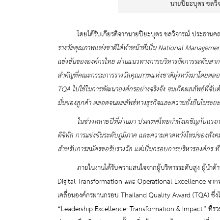
นายปิยะบุตร ชลว
โดยได้รับเกียรติจากนายปิยะบุตร ชลวิจารณ์ ประธานคณะก
รางวัลคุณภาพแห่งชาติได้ทำหน้าที่เป็น National Manageme
แข่งขันขององค์กรไทย ผ่านแนวทางการบริหารจัดการระดับสาก
สำคัญที่คณะกรรมการรางวัลคุณภาพแห่งชาติมุ่งหวังมาโดยตลอด 
TQA ไปใช้ในการพัฒนาองค์กรอย่างจริงจัง จนเกิดผลลัพธ์ที่จับ
มั่นของลูกค้า ตลอดจนผลลัพธ์ทางธุรกิจและความยั่งยืนในระ
ในช่วงหลายปีที่ผ่านมา ประเทศไทยกำลังเผชิญกับแรงกดดันด้าน
ดิจิทัล การแข่งขันระดับภูมิภาค และความคาดหวังใหม่ของสังคมโ
สำหรับการสมัครขอรับรางวัล แต่เป็นกรอบการบริหารองค์กร ที่
ภายในงานได้รับความสนใจจากผู้บริหารระดับสูง ผู้นำด้าน
Digital
Transformation
และ
Operational
Excellence
จากท
เคลื่อนองค์กรผ่านกรอบ Thailand
Quality
Award (TQA) ซึ่ง
“
Leadership
Excellence
:
Transformation
&
Impact
” ที่