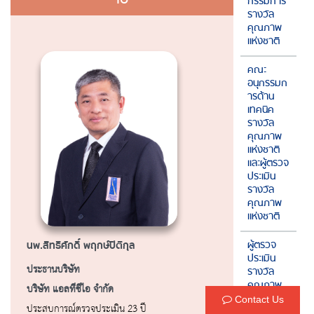
กรรมการ
รางวัล
คุณภาพ
แห่งชาติ
คณะ
อนุกรรมก
ารด้าน
เทคนิค
รางวัล
คุณภาพ
แห่งชาติ
และผู้ตรวจ
ประเมิน
รางวัล
คุณภาพ
แห่งชาติ
ผู้ตรวจ
นพ.สิทธิศักดิ์ พฤกษ์ปิติกุล
ประเมิน
ประธานบริษัท
รางวัล
คุณภาพ
บริษัท แอลทีซีไอ จำกัด
แห่งชาติ
Contact Us
ประสบการณ์ตรวจประเมิน 23 ปี
ประสบการ