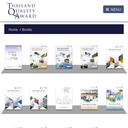
LOGIN
MENU
Login
Username
Home
Books
Password
Remember Me
ลืมรหัสผ่าน
SERVICES